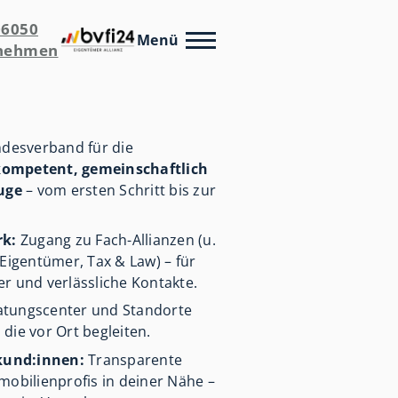
06050
Menü
fnehmen
desverband für die
kompetent, gemeinschaftlich
uge
– vom ersten Schritt bis zur
k:
Zugang zu Fach-Allianzen (u.
 Eigentümer, Tax & Law) – für
r und verlässliche Kontakte.
tungscenter und Standorte
die vor Ort begleiten.
kund:innen:
Transparente
mobilienprofis in deiner Nähe –