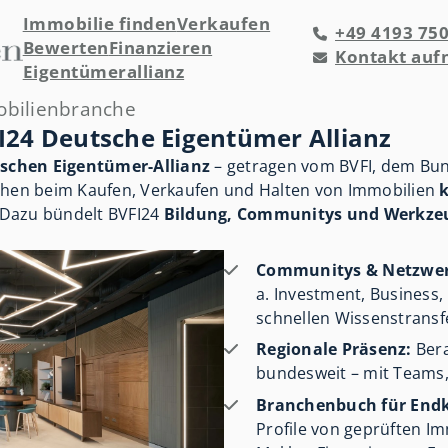
Immobilie finden
Verkaufen
+49 4193 75
Bewerten
Finanzieren
Kontakt au
Eigentümerallianz
obilienbranche
I24 Deutsche Eigentümer Allianz
schen Eigentümer-Allianz
– getragen vom BVFI, dem Bun
schen beim Kaufen, Verkaufen und Halten von Immobilien
 Dazu bündelt BVFI24
Bildung, Communitys und Werkze
Communitys & Netzwer
a. Investment, Business,
schnellen Wissenstransfe
Regionale Präsenz:
Bera
bundesweit – mit Teams, 
Branchenbuch für End
Profile von geprüften Im