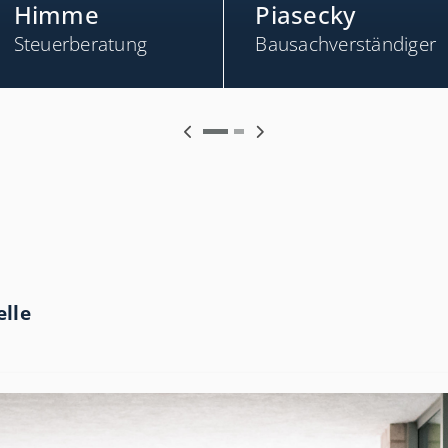
Himme
Piasecky
Steuerberatung
Bausachverständiger
lle