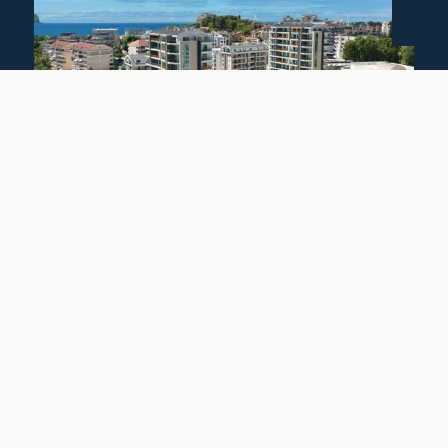
07410 Avsallar
Viel Platz, eine tolle Anlage und das alles zentral im Ort und nah am Meer!
Wohnung zu kaufen
Wohnfläche: ca. 160 m²
Zimmer: 5
Kaufpreis: 278.000 €
Mehr erfahren