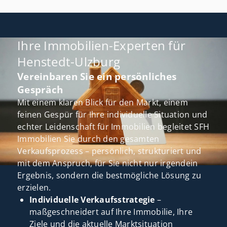
Ihre Immobilien-Experten für
Henstedt-Ulzburg
Vereinbaren Sie ein persönliches
Gespräch
Mit einem klaren Blick für den Markt, einem
feinen Gespür für Ihre individuelle Situation und
echter Leidenschaft für Immobilien begleitet SFH
Immobilien Sie durch den gesamten
Verkaufsprozess – persönlich, strukturiert und
mit dem Anspruch, für Sie nicht nur irgendein
Ergebnis, sondern die bestmögliche Lösung zu
erzielen.
Individuelle Verkaufsstrategie
–
maßgeschneidert auf Ihre Immobilie, Ihre
Ziele und die aktuelle Marktsituation