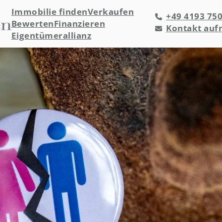
Immobilie finden
Verkaufen
+49 4193 75
Bewerten
Finanzieren
Kontakt au
Eigentümerallianz