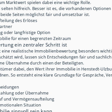
m Marktwert spielen dabei eine wichtige Rolle.
 selten hilfreich. Besser ist es, die vorhandenen Optionen
beide Seiten möglichst fair und umsetzbar ist.
teilung des Erlöses
artner
 oder langfristige Option
ilie für einen begrenzten Zeitraum
ng ein zentraler Schritt ist
t eine realistische Immobilienbewertung besonders wichti
hätzt wird, lassen sich Entscheidungen fair und sachlich t
ine Übernahme durch einen der Beteiligten.
tümer dabei, den Wert ihrer Immobilie in Henstedt-Ulzbu
dnen. So entsteht eine klare Grundlage für Gespräche, V
cheidungen
uszahlung oder Übernahme
auf und Vermögensaufteilung
emotionalen Situation
lie sinnvoll sein kann