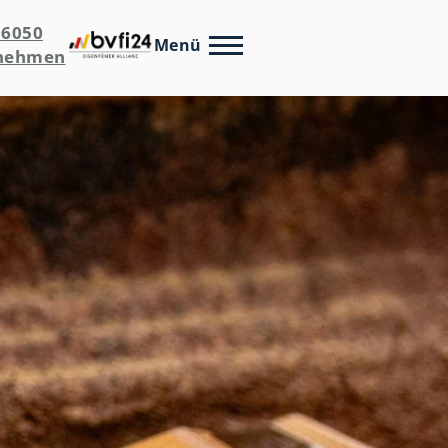
06050
Menü
fnehmen