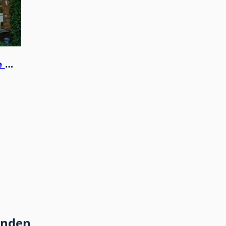
Helle, großzügig geschnitte Wohnung im Doppelhaus mit Gartennutzung in naturnaher ruhiger Lage
unden