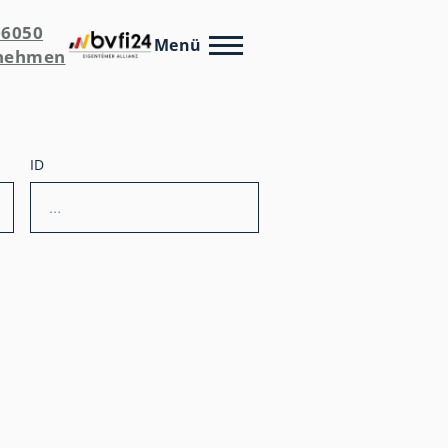
06050
Menü
fnehmen
ID