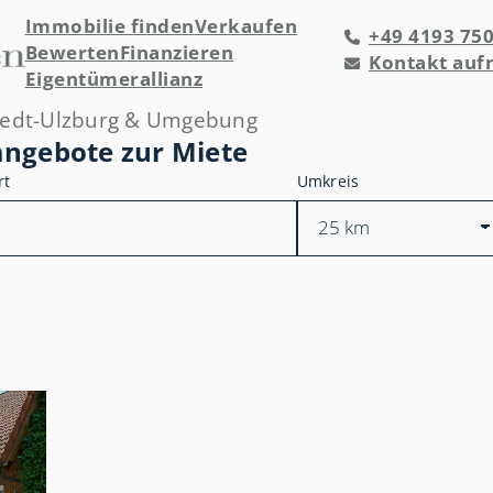
Immobilie finden
Verkaufen
+49 4193 75
Bewerten
Finanzieren
Kontakt au
Eigentümerallianz
tedt-Ulzburg & Umgebung
angebote zur Miete
rt
Umkreis