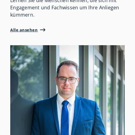
Lernen Sie die Menschen kennen, die sich mit
Engagement und Fachwissen um Ihre Anliegen
kümmern.
Alle ansehen
P
0
i