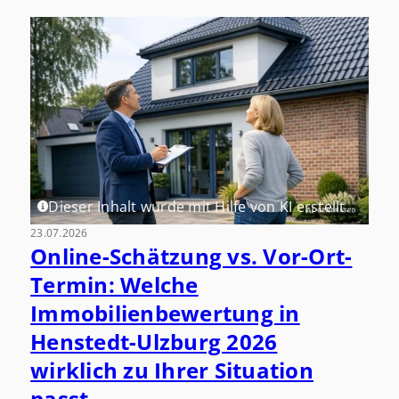
Dieser Inhalt wurde mit Hilfe von KI erstellt.
23.07.2026
Online-Schätzung vs. Vor-Ort-
Termin: Welche
Immobilienbewertung in
Henstedt-Ulzburg 2026
wirklich zu Ihrer Situation
passt