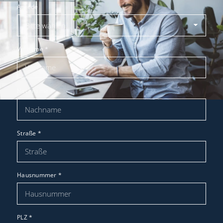
Anrede
Vorname
*
Nachname
*
Straße
*
Hausnummer
*
PLZ
*