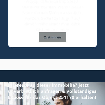
Videoplattformen und Social-
Media-Plattformen. Wenn Cookies
von externen Medien akzeptiert
werden, bedarf der Zugriff auf
diese Inhalte keiner manuellen
Zustimmung mehr
Zustimmen
Interesse an dieser Immobilie? Jetzt
unverbindlich anfragen & vollständiges
Exposé für das Objekt 251170 erhalten!