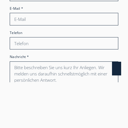
E-Mail
*
Telefon
Nachricht
*
Mit diesem Haken bestätigen Sie, dass Sie die
Datenschutzerklärung
zur Kenntnis genommen haben.
Wir nehmen den Schutz Ihrer Daten ernst. Alle
Informationen, die Sie über dieses Kontaktformular senden,