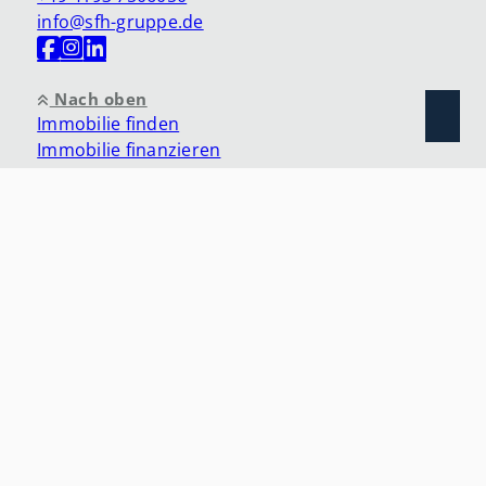
info@sfh-gruppe.de
Nach oben
Immobilie finden
Immobilie finanzieren
Immobilie verkaufen
Immobilie bewerten
Immobilie vermieten
In diesen Regionen sind wir vertreten:
Kontakt
Impressum
Datenschutz
AGB
Cookie-Einstellungen
SFH Immobilien GmbH 2026